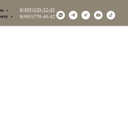
8(495)320-32-45
лы
енту
8(903)779-48-42