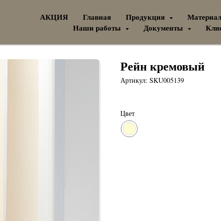
АКЦИЯ
Главная
Продукция
Материа
Наши работы
Документы
Кли
Рейн кремовый
Артикул:
SKU005139
Цвет