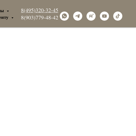
8(495)320-32-45
лы
енту
8(903)779-48-42