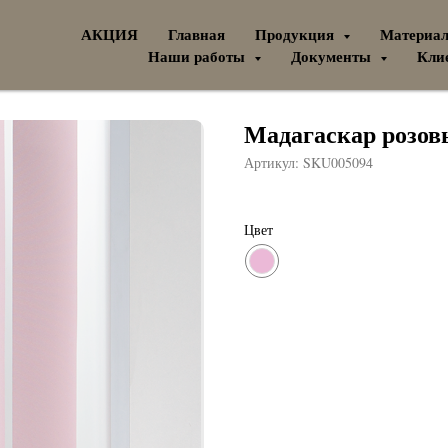
АКЦИЯ
Главная
Продукция
Материа
Наши работы
Документы
Кли
Мадагаскар розо
Артикул:
SKU005094
Цвет