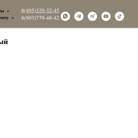
8(495)320-32-45
лы
енту
8(903)779-48-42
вый