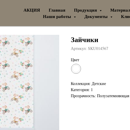
АКЦИЯ
Главная
Продукция
Материа
Наши работы
Документы
Кли
Зайчики
Артикул:
SKU014567
Цвет
Коллекция: Детские
Категория: 1
Прозрачность: Полузатемняющая