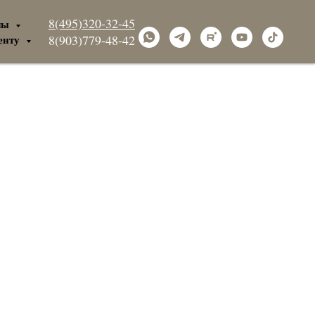
8(495)320-32-45
лы
енту
8(903)779-48-42