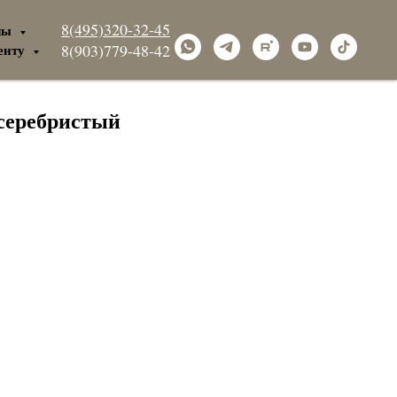
8(495)320-32-45
лы
енту
8(903)779-48-42
серебристый