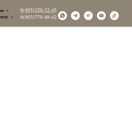
8(495)320-32-45
лы
енту
8(903)779-48-42