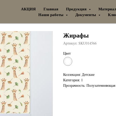
АКЦИЯ
Главная
Продукция
Материа
Наши работы
Документы
Кли
Жирафы
Артикул:
SKU014566
Цвет
Коллекция: Детские
Категория: 1
Прозрачность: Полузатемняющая