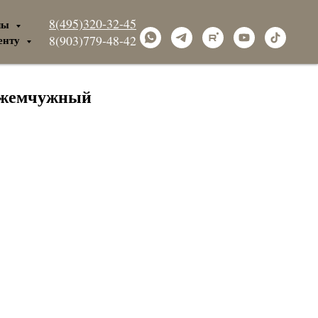
8(495)320-32-45
лы
енту
8(903)779-48-42
 жемчужный