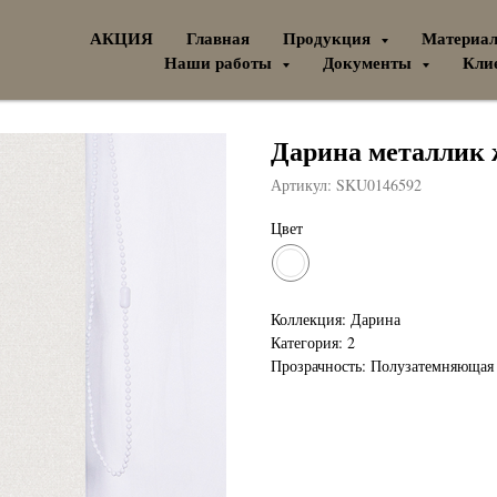
АКЦИЯ
Главная
Продукция
Материа
Наши работы
Документы
Кли
Дарина металлик
Артикул:
SKU0146592
Цвет
Коллекция: Дарина
Категория: 2
Прозрачность: Полузатемняющая