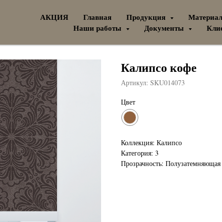
АКЦИЯ
Главная
Продукция
Материа
Наши работы
Документы
Кли
Калипсо кофе
Артикул:
SKU014073
Цвет
Коллекция: Калипсо
Категория: 3
Прозрачность: Полузатемняющая