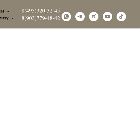
8(495)320-32-45
лы
енту
8(903)779-48-42