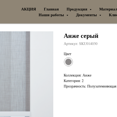
АКЦИЯ
Главная
Продукция
Материа
Наши работы
Документы
Кли
Анже серый
Артикул:
SKU014030
Цвет
Коллекция: Анже
Категория: 2
Прозрачность: Полузатемняющая