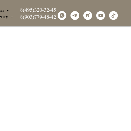
8(495)320-32-45
лы
енту
8(903)779-48-42