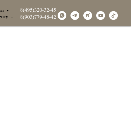
8(495)320-32-45
лы
енту
8(903)779-48-42