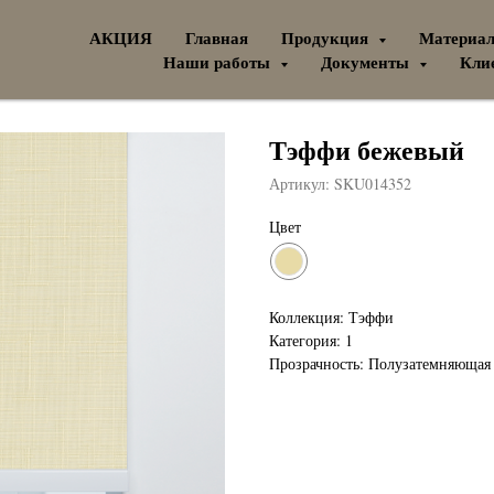
АКЦИЯ
Главная
Продукция
Материа
Наши работы
Документы
Кли
Тэффи бежевый
Артикул:
SKU014352
Цвет
Коллекция: Тэффи
Категория: 1
Прозрачность: Полузатемняющая