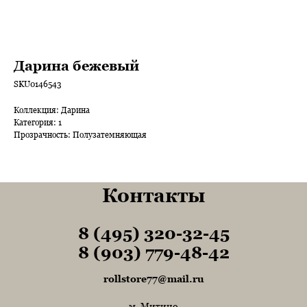
Дарина бежевый
SKU0146543
Коллекция: Дарина
Категория: 1
Прозрачность: Полузатемняющая
Контакты
8 (495) 320-32-45
Tel1
8 (903) 779-48-42
Tel1
rollstore77@mail.ru
м. Митино