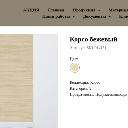
АКЦИЯ
Главная
Продукция
Материа
Наши работы
Документы
Кли
Корсо бежевый
Артикул:
SKU014151
Цвет
Коллекция: Корсо
Категория: 2
Прозрачность: Полузатемняющая