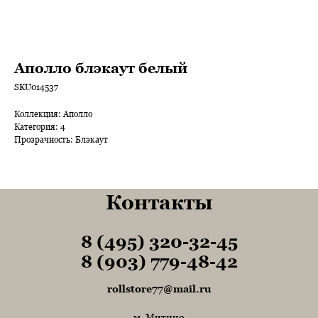
Аполло блэкаут белый
SKU014537
Коллекция: Аполло
Категория: 4
Прозрачность: Блэкаут
Контакты
8 (495) 320-32-45
Tel1
8 (903) 779-48-42
Tel1
rollstore77@mail.ru
м. Митино