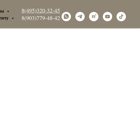
8(495)320-32-45
лы
енту
8(903)779-48-42