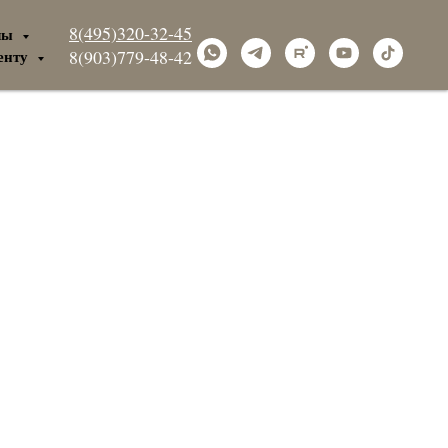
8(495)320-32-45
лы
енту
8(903)779-48-42