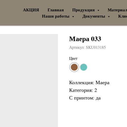
АКЦИЯ
Главная
Продукция
Материа
Наши работы
Документы
Кли
Маера 033
Артикул:
SKU013185
Цвет
Коллекция: Маера
Категория: 2
С принтом: да