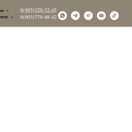
8(495)320-32-45
лы
енту
8(903)779-48-42