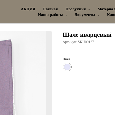
АКЦИЯ
Главная
Продукция
Материа
Наши работы
Документы
Кли
Шале кварцевый
Артикул:
SKU00127
Цвет