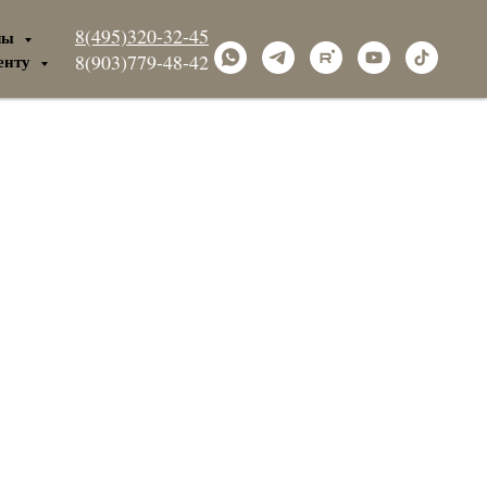
8(495)320-32-45
лы
енту
8(903)779-48-42