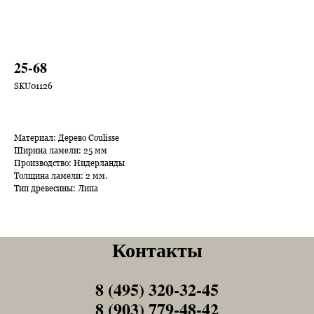
25-68
SKU01126
Материал: Дерево Coulisse
Ширина ламели: 25 мм
Производство: Нидерланды
Толщина ламели: 2 мм.
Тип древесины: Липа
Контакты
8 (495) 320-32-45
Tel1
8 (903) 779-48-42
Tel1