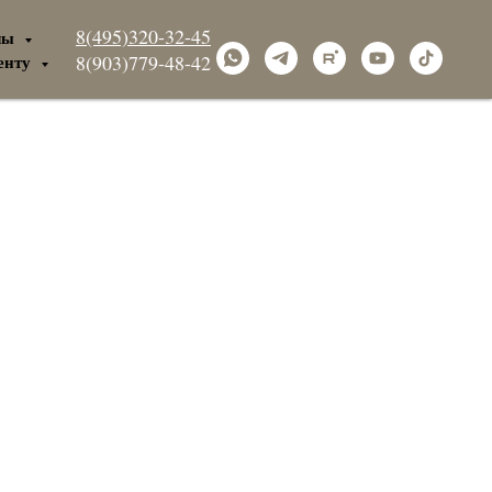
8(495)320-32-45
лы
енту
8(903)779-48-42